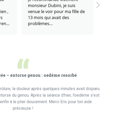
monsieur Dubini, je suis
un mic
ien ,
venue le voir pour ma fille de
qui es
rs
13 mois qui avait des
début 
prend
problèmes
partai
s
d’endormissement et qui se
crèmes
! Je
réveillait la nuit certainement
mon mi
.
du a des cauchemars…
vue d’
u . Je
Depuis mon passage ces
second
“
s
nuits sont meilleures. Je vous
l’impre
remercie monsieur dubini.
Égale
ressen
pouvai
gée – entorse genou : oedème resorbé
occas
ou au 
rûlure, la douleur après quelques minutes avait disparu.
séance
entorse du genou. Après la séance d’hier, l’oedème s’est
apais
vivem
nfin à le plier doucement. Merci Eric pour ton aide
précieuse !