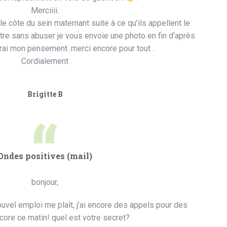
Merciiii.
 le côte du sein maternant suite à ce qu’ils appellent le
re sans abuser je vous envoie une photo en fin d’après
erai mon pensement .merci encore pour tout .
Cordialement
Brigitte B
“
Ondes positives (mail)
bonjour,
vel emploi me plaît, j’ai encore des appels pour des
ore ce matin! quel est votre secret?