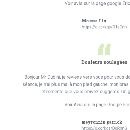
Voir avis sur la page google Eri
Moussa Illo
https://g.co/kgs/R1sCnn
“
Douleurs soulagées
Bonjour Mr Dubini, je reviens vers vous pour vous do
séance, je n’ai plus mal à mon pied gauche, mon bras 
étirements que vous m’avez suggérés. Un g
Voir Avis sur la page Google Eri
meyronnin patrick
https://g.co/kgs/DoRhnG