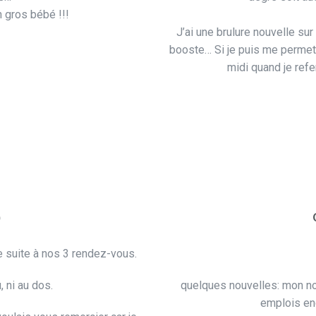
n gros bébé !!!
J’ai une brulure nouvelle sur
booste… Si je puis me permett
midi quand je ref
)
e suite à nos 3 rendez-vous.
, ni au dos.
quelques nouvelles: mon nou
emplois enc