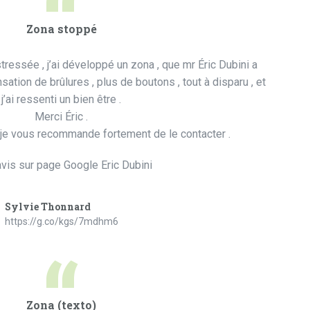
“
Zona stoppé
stressée , j’ai développé un zona , que mr Éric Dubini a
sation de brûlures , plus de boutons , tout à disparu , et
j’ai ressenti un bien être .
Merci Éric .
 je vous recommande fortement de le contacter .
’avis sur page Google Eric Dubini
Sylvie Thonnard
https://g.co/kgs/7mdhm6
“
Zona (texto)