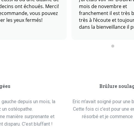
ecins ont échoués. Merci!
mois de novembre et
recommande, vous pouvez
franchement il est très b
ller les yeux fermés!
très à l’écoute et toujou
dans la bienveillance il 
le temps et ça ce n’ai pa
donné a tous le monde !!
reprendrais rdv bientôt 
Vous méritez d’être conn
vous souhaite de bonne
fêtes.
agées
Brûlure soula
e gauche depuis un mois; la
Eric m’avait soigné pour une b
 un ostéopathe.
Cette fois ci c’est pour une 
ne manière surprenante et
résorbé et je commence e
 disparu. C’est bluffant !