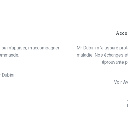
Acco
i a su m’apaiser, m’accompagner
Mr Dubini m’a assuré prot
ecommande.
maladie. Nos échanges et 
éprouvante p
c Dubini
Voir Av