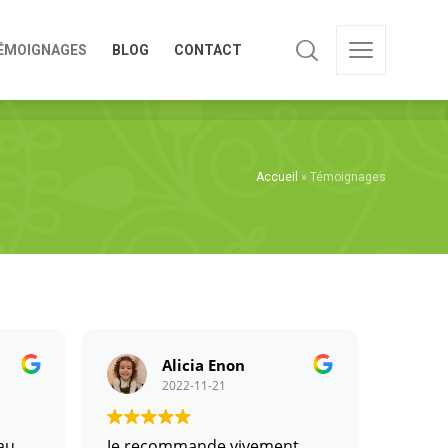
ÉMOIGNAGES
BLOG
CONTACT
ÉMOIGNAGES
BLOG
CONTACT
Accueil
»
Témoignages
Alicia Enon
2022-11-21
 au
Je recommande vivement
Suite 