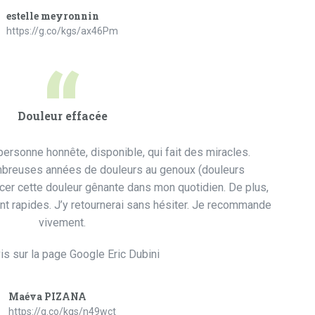
estelle meyronnin
https://g.co/kgs/ax46Pm
“
Douleur effacée
ersonne honnête, disponible, qui fait des miracles.
mbreuses années de douleurs au genoux (douleurs
facer cette douleur gênante dans mon quotidien. De plus,
t rapides. J’y retournerai sans hésiter. Je recommande
vivement.
is sur la page Google Eric Dubini
Maéva PIZANA
https://g.co/kgs/n49wct