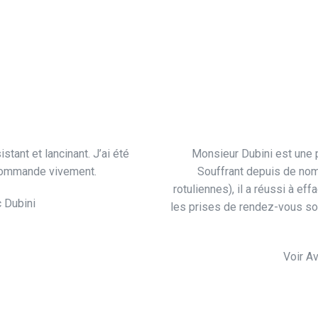
tant et lancinant. J’ai été
Monsieur Dubini est une p
commande vivement.
Souffrant depuis de no
rotuliennes), il a réussi à ef
c Dubini
les prises de rendez-vous son
Voir Av