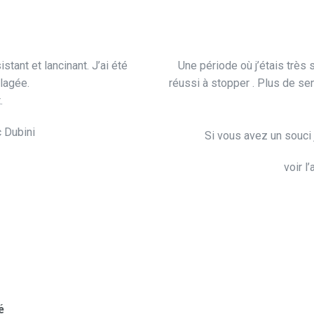
tant et lancinant. J’ai été
Une période où j’étais très 
lagée.
réussi à stopper . Plus de sen
.
c Dubini
Si vous avez un souci
voir l
é