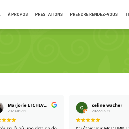
L
À PROPOS
PRESTATIONS
PRENDRE RENDEZ-VOUS
T
L
À PROPOS
PRESTATIONS
PRENDRE RENDEZ-VOUS
T
Marjorie ETCHEVERRIA
celine wacher
2023-01-11
2022-12-31
a réussi là où une dizaine de
J’ai étais voir Mr DUBINI