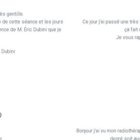
ès gentille.
 de cette séance et les jours
Ce jour j’ai passé une très 
ence de M. Éric Dubini que je
çà fait
Je vous rap
c Dubini
)
Bonjour j’ai vu mon radiothér
de…
degré soit au