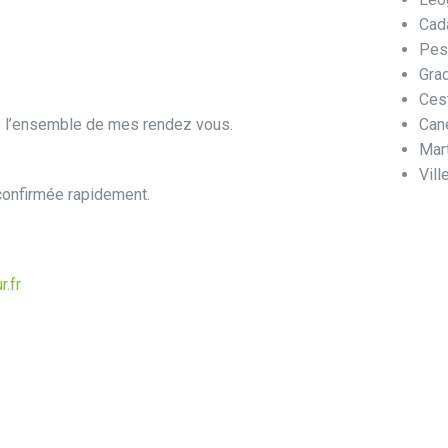
Cad
Pes
Gra
Ces
de l’ensemble de mes rendez vous.
Can
Mart
Vill
 confirmée rapidement.
.fr