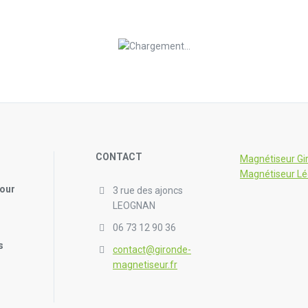
CONTACT
Magnétiseur Gi
Magnétiseur L
pour
3 rue des ajoncs
LEOGNAN
06 73 12 90 36
s
contact@gironde-
magnetiseur.fr