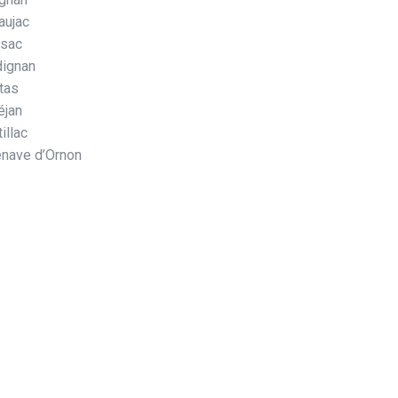
aujac
sac
dignan
tas
éjan
illac
enave d’Ornon