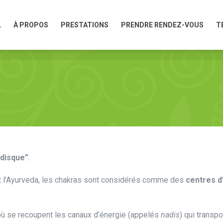
L
À PROPOS
PRESTATIONS
PRENDRE RENDEZ-VOUS
T
L
À PROPOS
PRESTATIONS
PRENDRE RENDEZ-VOUS
T
“disque”
.
 et l’Ayurveda, les chakras sont considérés comme des
centres d
ù se recoupent les canaux d’énergie (appelés
nadis
) qui transp