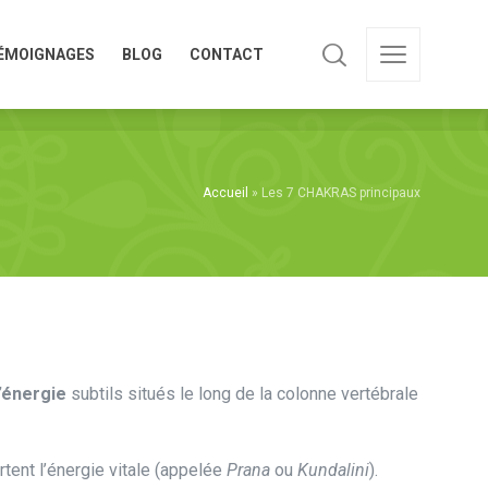
ÉMOIGNAGES
BLOG
CONTACT
ÉMOIGNAGES
BLOG
CONTACT
Accueil
»
Les 7 CHAKRAS principaux
’énergie
subtils situés le long de la colonne vertébrale
ortent l’énergie vitale (appelée
Prana
ou
Kundalini
).